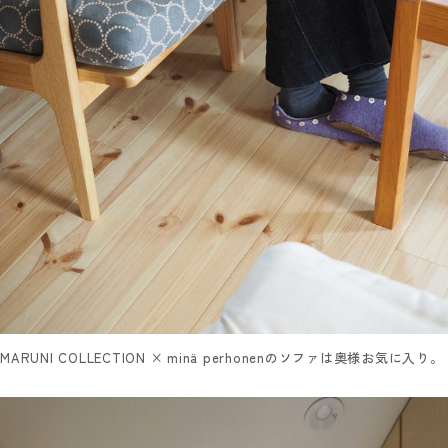
MARUNI COLLECTION × minä perhonenのソファは奥様お気に入り。