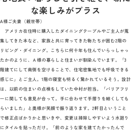
な楽しみがプラス
A様ご夫妻（親世帯）
アメリカ在住時に購入したダイニングテーブルやご主人が蒐
集してきた本など、家族と共に育ってきた物たちが囲む2階の
リビング・ダイニング。こちらに何十年も住んでいらっしゃっ
たかのように、Ａ様の暮らしと住まいが馴染んでいます。「3
階建てにして南側を空けることで、住宅密集地でも呼吸できる
感じに」とご主人。1階の寝室も明るく驚かれているそう。設計
は、以前の住まいの点検をしていた中村が担当。「バリアフリ
ーに関しても意見が合って。手に合わせて手摺りを細くしても
らいました」と奥様が笑顔で振り返ります。2軒目ということ
で修正点ばかりかと思いきや、変更は掃除しやすいよう水廻り
にタイルを貼っただけ。「前のような家を建てたかったんで