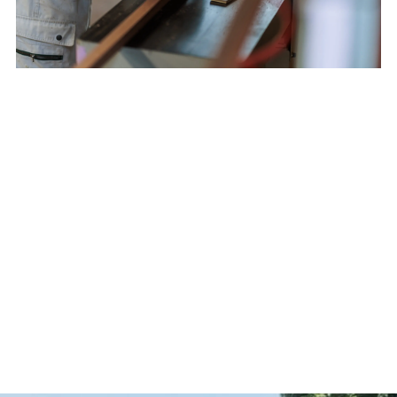
これから家づくりや土地探しをご検討中の方へ
みんなでつくる
新しいまちづくり
「人づきあいが好きな人」に心地よい新しい住宅地づくりを、
自然に囲まれ豊かなコミュニティを育む住環境創りが得意なプ
ロフェッショナルたちと進めています。
たとえば駐車場を集約することで実現する緑豊かな共有スペー
スと垣根のない敷地は、
ゆるやかなつながりと愛着の持てるコ
ミュニティを育み、やがて地域にその価値が開かれていく――
そんな小さく温かい場の“種”を植えていきます。