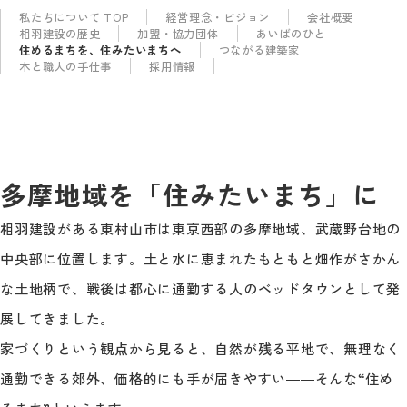
私たちについて TOP
経営理念・ビジョン
会社概要
相羽建設の歴史
加盟・協力団体
あいばのひと
住めるまちを、住みたいまちへ
つながる​建築家
木と職人の手仕事
採用情報
多摩地域を「住みたいまち」に
相羽建設がある東村山市は東京西部の多摩地域、武蔵野台地の
中央部に位置します。土と水に恵まれたもともと畑作がさかん
な土地柄で、戦後は都心に通勤する人のベッドタウンとして発
展してきました。
家づくりという観点から見ると、自然が残る平地で、無理なく
通勤できる郊外、価格的にも手が届きやすい――そんな“住め