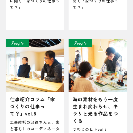
に聞く「家づくりの仕事っ
聞く「家づくりの仕事っ
て？」
て？」
People
People
仕事紹介コラム「家
海の素材をもう一度
づくりの仕事っ
生まれ変わらせ、キ
て？」vol.8
ラリと光る作品をつ
くる
工事統括の渡邉さんと、家
と暮らしのコーディネータ
つむじのヒトvol.7