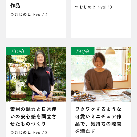
作品
つむじのヒトvol.13
つむじのヒトvol.14
People
People
素材の魅力と日常使
ワクワクするような
いの安心感を両立さ
可愛いミニチュア作
せたものづくり
品で、気持ちの隙間
を満たす
つむじのヒトvol.12