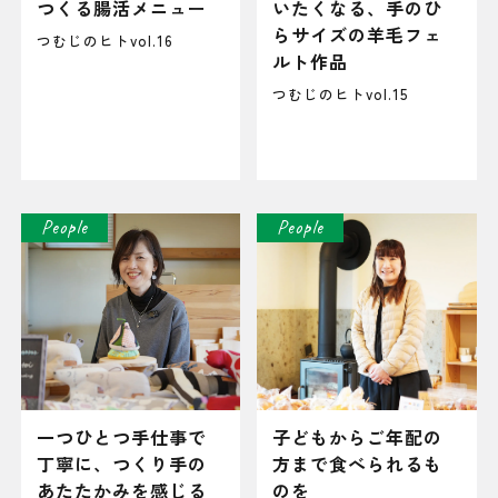
つくる腸活メニュー
いたくなる、手のひ
らサイズの羊毛フェ
つむじのヒトvol.16
ルト作品
つむじのヒトvol.15
People
People
一つひとつ手仕事で
子どもからご年配の
丁寧に、つくり手の
方まで食べられるも
あたたかみを感じる
のを