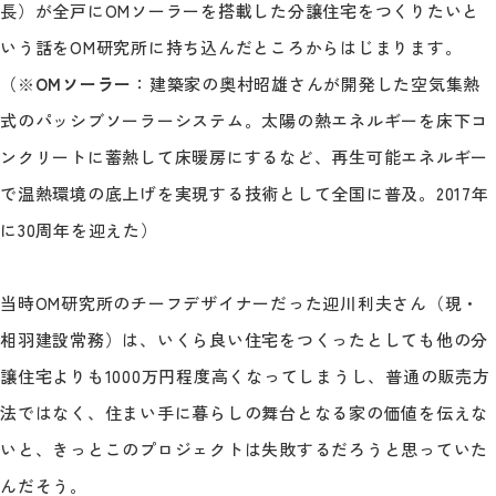
長）が全戸にOMソーラーを搭載した分譲住宅をつくりたいと
いう話をOM研究所に持ち込んだところからはじまります。
（※
OMソーラー
：建築家の奥村昭雄さんが開発した空気集熱
式のパッシブソーラーシステム。太陽の熱エネルギーを床下コ
ンクリートに蓄熱して床暖房にするなど、再生可能エネルギー
で温熱環境の底上げを実現する技術として全国に普及。2017年
に30周年を迎えた）
当時OM研究所のチーフデザイナーだった迎川利夫さん（現・
相羽建設常務）は、いくら良い住宅をつくったとしても他の分
譲住宅よりも1000万円程度高くなってしまうし、普通の販売方
法ではなく、住まい手に暮らしの舞台となる家の価値を伝えな
いと、きっとこのプロジェクトは失敗するだろうと思っていた
んだそう。