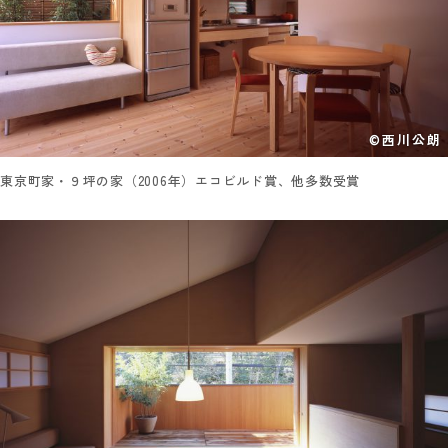
©西川公朗
東京町家・９坪の家（2006年）エコビルド賞、他多数受賞