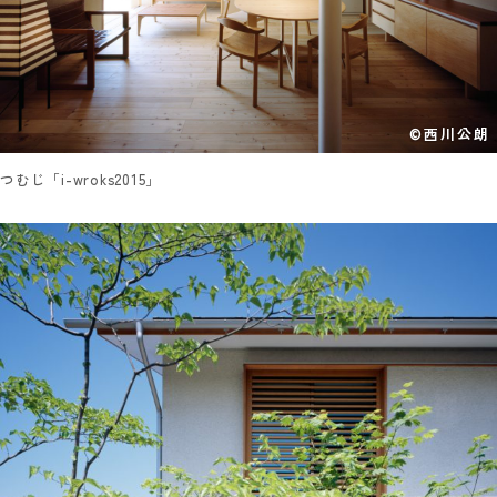
©西川公朗
つむじ「i-wroks2015」