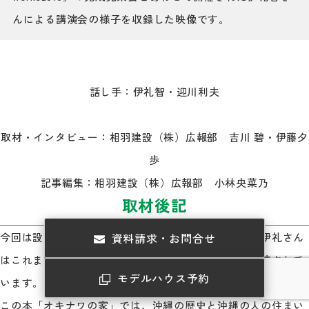
んによる講演会の様子を収録した映像です。
話し手：伊礼智・迎川利夫
取材・インタビュー：相羽建設（株）広報部 吉川 碧・伊藤夕
歩
記事編集：相羽建設（株）広報部 小林央菜乃
取材後記
資料請求・お問合せ
今回は設計の標準化についてお話をお伺いしました。伊礼さん
はこれまでに様々な書籍を発表し、講演会にも多数登壇されて
モデルハウス予約
います。
この本「オキナワの家」では、沖縄の歴史と沖縄の人の住まい