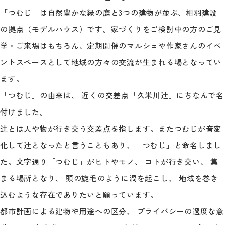
「つむじ」は自然豊かな緑の庭と3つの建物が並ぶ、相羽建設
の拠点（モデルハウス）です。家づくりをご検討中の方のご見
学・ご来場はもちろん、定期開催のマルシェや作家さんのイベ
ントスペースとして地域の方々の交流が生まれる場となってい
ます。
「つむじ」の由来は、 近くの交差点「久米川辻」にちなんで名
付けました。
辻とは人や物が行き交う交差点を指します。またつむじが音変
化して辻となったと言うこともあり、「つむじ」と命名しまし
た。文字通り「つむじ」がヒトやモノ、 コトが行き交い、 集
まる場所となり、 頭の旋毛のように渦を起こし、 地域を巻き
込むような存在でありたいと願っています。
都市計画による建物や用途への区分、 プライバシーの過度な意