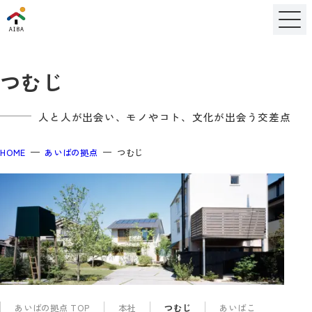
つむじ
人と人が出会い、モノやコト、文化が出会う交差点
HOME
あいばの拠点
つむじ
あいばの拠点 TOP
本社
つむじ
あいばこ