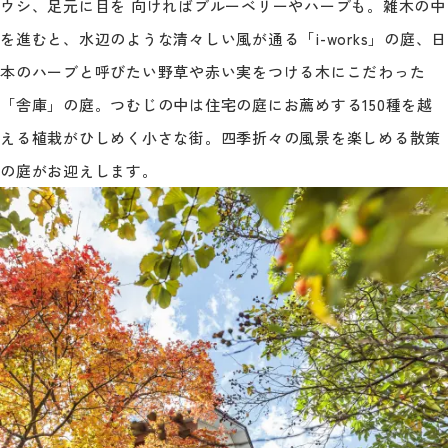
ウシ、足元に目を 向ければブルーベリーやハーブも。雑木の中
を進むと、水辺のような清々しい風が通る「i-works」の庭、日
本のハーブと呼びたい野草や赤い実をつける木にこだわった
「舎庫」の庭。つむじの中は住宅の庭にお薦めする150種を越
える植栽がひしめく小さな街。四季折々の風景を楽しめる散策
の庭がお迎えします。