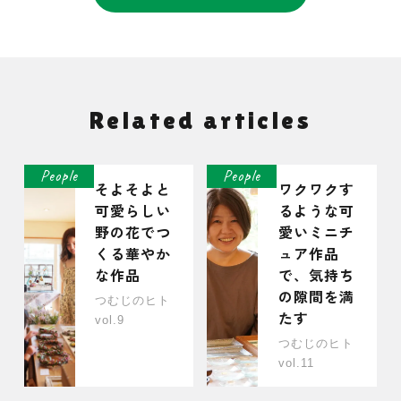
Related articles
People
People
そよそよと
ワクワクす
可愛らしい
るような可
野の花でつ
愛いミニチ
くる華やか
ュア作品
な作品
で、気持ち
の隙間を満
つむじのヒト
たす
vol.9
つむじのヒト
vol.11