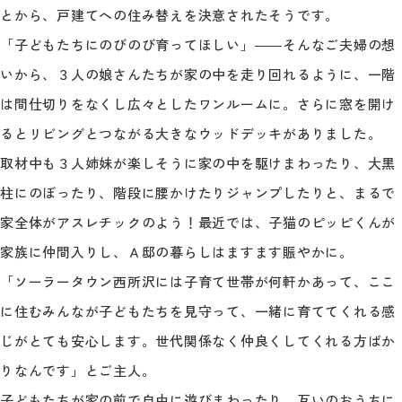
とから、戸建てへの住み替えを決意されたそうです。
「子どもたちにのびのび育ってほしい」――そんなご夫婦の想
いから、３人の娘さんたちが家の中を走り回れるように、一階
は間仕切りをなくし広々としたワンルームに。さらに窓を開け
るとリビングとつながる大きなウッドデッキがありました。
取材中も３人姉妹が楽しそうに家の中を駆けまわったり、大黒
柱にのぼったり、階段に腰かけたりジャンプしたりと、まるで
家全体がアスレチックのよう！最近では、子猫のピッピくんが
家族に仲間入りし、Ａ邸の暮らしはますます賑やかに。
「ソーラータウン西所沢には子育て世帯が何軒かあって、ここ
に住むみんなが子どもたちを見守って、一緒に育ててくれる感
じがとても安心します。世代関係なく仲良くしてくれる方ばか
りなんです」とご主人。
子どもたちが家の前で自由に遊びまわったり、互いのおうちに