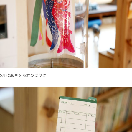
5月は風車から鯉のぼりに