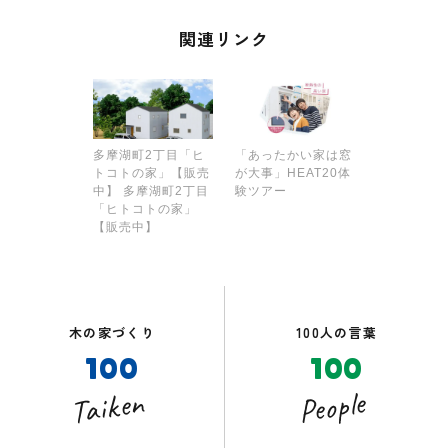
関連リンク
多摩湖町2丁目「ヒ
「あったかい家は窓
トコトの家」【販売
が大事」HEAT20体
中】 多摩湖町2丁目
験ツアー
「ヒトコトの家」
【販売中】
木の家づくり
100人の言葉
100
100
Taiken
People