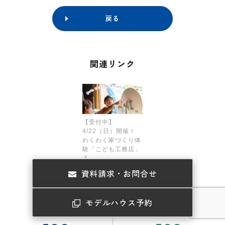
戻る
関連リンク
【受付中】
4/22（日）開催！
わくわく家づくり体
験「こども工務店」
７
資料請求・お問合せ
モデルハウス予約
木の家づくり
100人の言葉