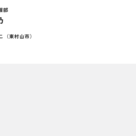
報部
乃
こ（東村山市）