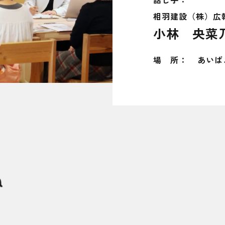
相羽建設（株）広
小林 央菜
場 所：
あいば
n