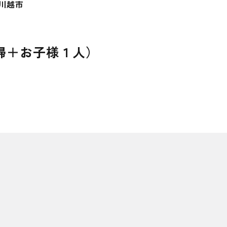
川越市
婦＋お子様１人）