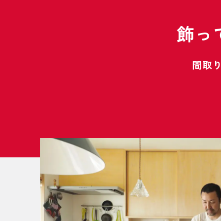
飾っ
間取