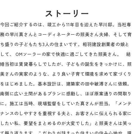
ストーリー
今回ご紹介するのは、竣工から11年目を迎えた早川邸。当社専
務の早川真さんとコーディネーターの照美さん夫婦、そして育
ち盛りの子どもたち3人の住まいです。相羽建設創業者の娘と
して、 OMソーラーの家で快適に過ごしてきた照美さん。 結
婚当初は賃貸暮らしでしたが、子どもの誕生をきっかけに、照
美さんの実家のような、より良い子育て環境を求めて家づくり
をはじめました。基本設計は、建築家の田中敏溥さんに依頼。
南側に広い土間があるプランに感動し、ほぼ原案通りの間取り
に。施工は当時、現場監督をしていた真さんが担当。「メンテ
ナンスのしやすさを重視する夫と、お客さんに伝えられる家に
したい私、要望をまとめるのが大変でした」と照美さんは笑っ
て振り返ります。こだわりが詰まった住まいの住み心地や、現