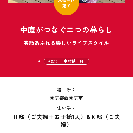
木造一戸
建て
中庭がつなぐ二つの暮らし
笑顔あふれる楽しいライフスタイル
設計：中村健一郎
場 所：
東京都西東京市
住い手：
Ｈ邸（ご夫婦＋お子様1人）&Ｋ邸（ご夫
婦）