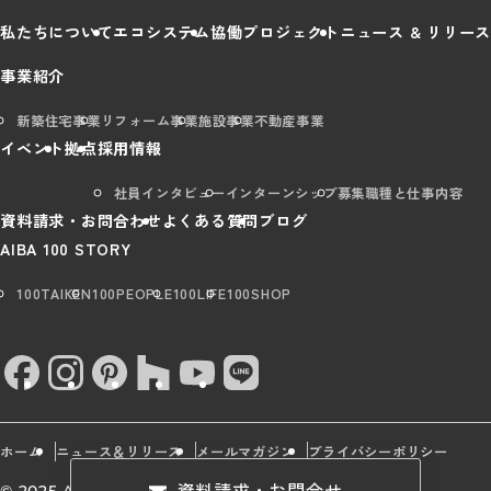
私たちについて
エコシステム
協働プロジェクト
ニュース & リリース
事業紹介
新築住宅事業
リフォーム事業
施設事業
不動産事業
イベント
拠点
採用情報
社員インタビュー
インターンシップ
募集職種と仕事内容
資料請求・お問合わせ
よくある質問
ブログ
AIBA 100 STORY
100TAIKEN
100PEOPLE
100LIFE
100SHOP
ホーム
ニュース＆リリース
メールマガジン
プライバシーポリシー
資料請求・お問合せ