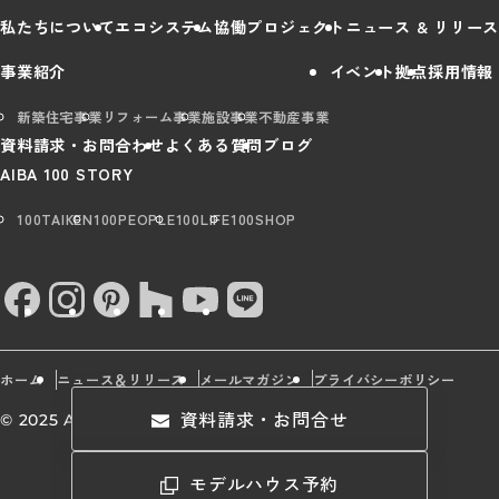
私たちについて
エコシステム
協働プロジェクト
ニュース & リリース
事業紹介
イベント
拠点
採用情報
新築住宅事業
リフォーム事業
施設事業
不動産事業
資料請求・お問合わせ
よくある質問
ブログ
AIBA 100 STORY
100TAIKEN
100PEOPLE
100LIFE
100SHOP
ホーム
ニュース＆リリース
メールマガジン
プライバシーポリシー
資料請求・お問合せ
© 2025 AIBA Group All rights Reserved.
モデルハウス予約