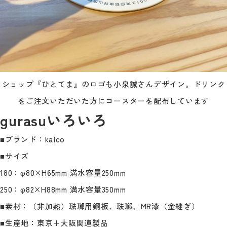
ショップ『ひとてま』のロゴも小泉誠さんデザイン。ドリンク
をご注文いただいた方にコースターを配布しています
gurasuいろいろ
■
ブランド：
kaico
■
サイズ
180
：
φ80×H65mm
満水容量
250mm
250
：
φ82×H88mm
満水容量
350mm
■
素材：（非加熱）琺瑯用鋼板、琺瑯、
MR
漆（金継ぎ）
■
生産地：東京
+
大阪関連製品