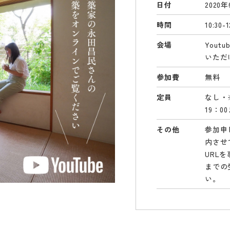
日付
2020
時間
10:30-1
会場
You
いただ
参加費
無料
定員
なし・
19：
その他
参加申
内させ
URL
までの
い。