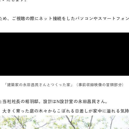
。
ため、ご視聴の際にネット接続をしたパソコンやスマートフォ
「建築家の永田昌民さんとつくった家」（事前収録映像の冒頭部分）
た当社社長の相羽邸。設計はN設計室の永田昌民さん。
し、大きく育った庭の木々からこぼれる日差しが家中に溢れる気