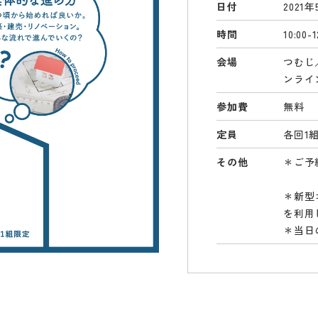
日付
2021
時間
10:00
会場
つむじ
ンライ
参加費
無料
定員
各回1
その他
＊ご予
＊新型
を利用
＊当日の