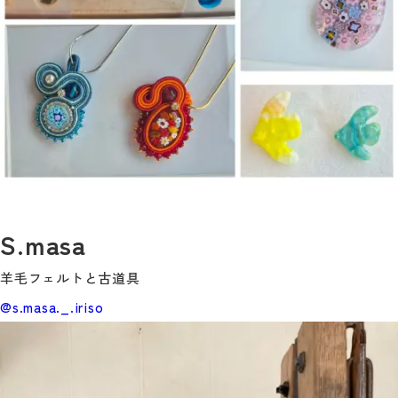
S.masa
羊毛フェルトと古道具
@s.masa._.iriso