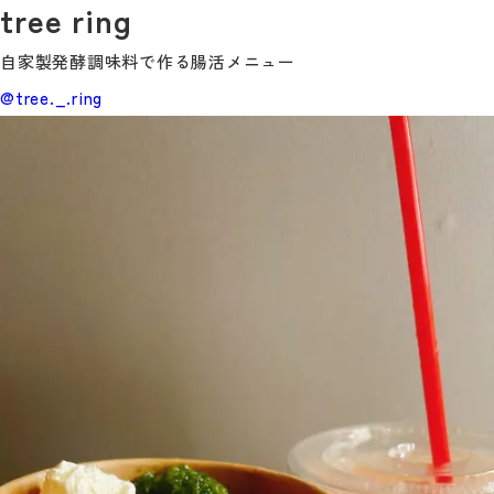
tree ring
自家製発酵調味料で作る腸活メニュー
@tree._.ring