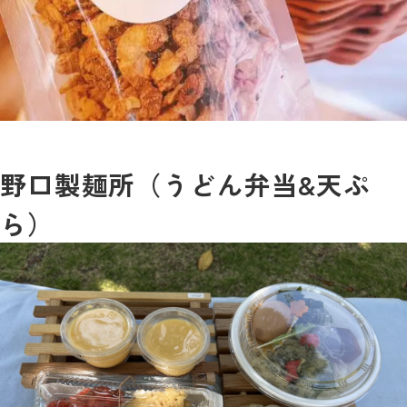
野口製麺所（うどん弁当&天ぷ
ら）