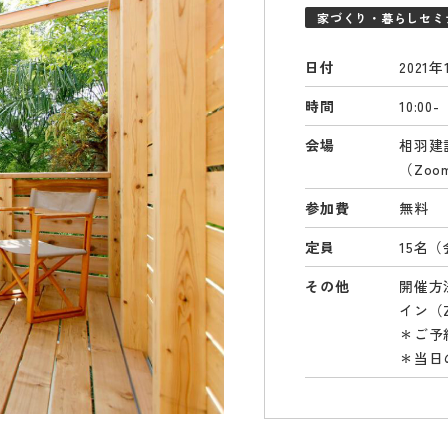
家づくり・暮らしセミ
日付
2021
時間
10:00
会場
相羽建
（Zo
参加費
無料
定員
15名
その他
開催方
イン（
＊ご予
＊当日の