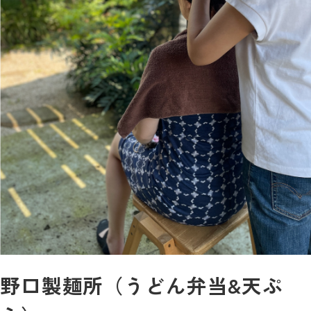
野口製麺所（うどん弁当&天ぷ