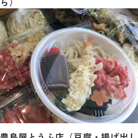
ら）
豊島屋とうふ店（豆腐・揚げ出し