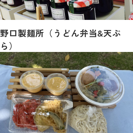
野口製麺所（うどん弁当&天ぷ
ら）