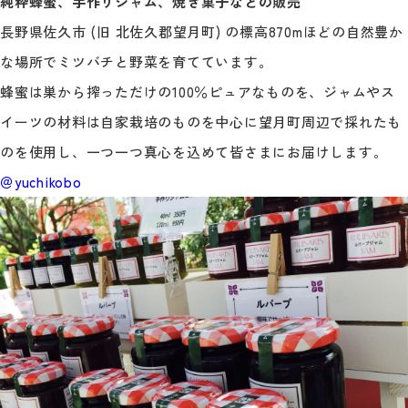
純粋蜂蜜、手作りジャム、焼き菓子などの販売
長野県佐久市 (旧 北佐久郡望月町) の標高870mほどの自然豊か
な場所でミツバチと野菜を育てています。
蜂蜜は巣から搾っただけの100％ピュアなものを、ジャムやス
イーツの材料は自家栽培のものを中心に望月町周辺で採れたも
のを使用し、一つ一つ真心を込めて皆さまにお届けします。
＠yuchikobo