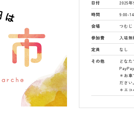
日付
2025
時間
9:00-14
会場
つむじ
参加費
入場無
定員
なし
その他
どなた
Pay
＊お車
ださい
＊エコ