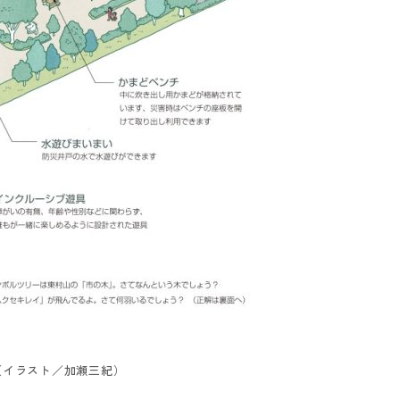
（イラスト／加瀬三紀）