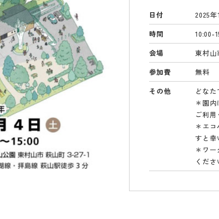
日付
2025
時間
10:00-1
会場
東村山
参加費
無料
その他
どなた
＊園内
ご利用
＊エコ
すと幸
＊ワー
くださ