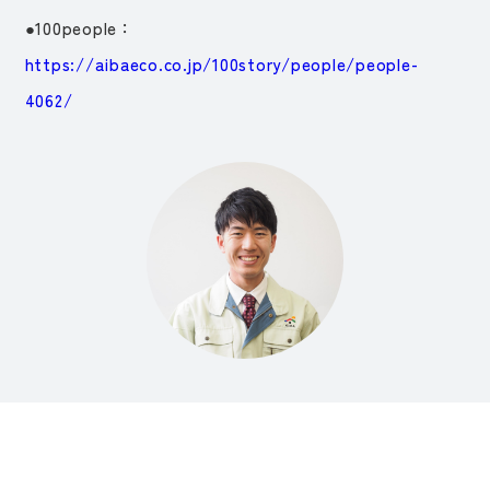
●100people：
https://aibaeco.co.jp/100story/people/people-
4062/