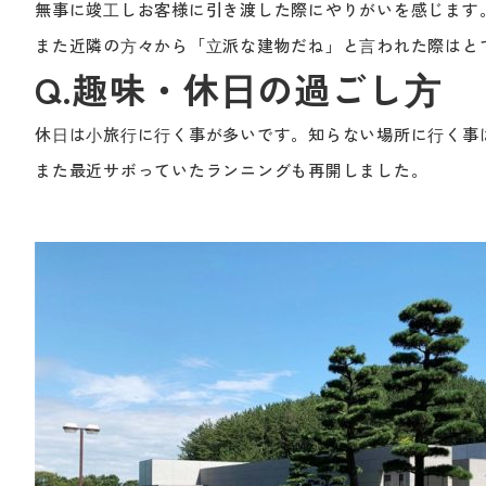
無事に竣⼯しお客様に引き渡した際にやりがいを感じます
また近隣の⽅々から「⽴派な建物だね」と⾔われた際はと
Q.趣味・休⽇の過ごし⽅
休⽇は⼩旅⾏に⾏く事が多いです。知らない場所に⾏く事
また最近サボっていたランニングも再開しました。