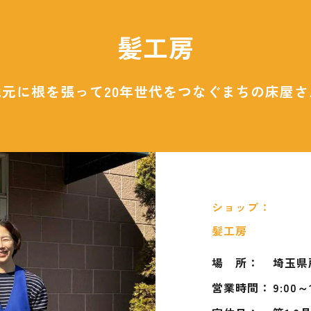
髪工房
地元に根を張って20年世代をつなぐまちの床屋さ
ショップ：
髪工房
場 所：
埼玉県
営業時間：
9:00～