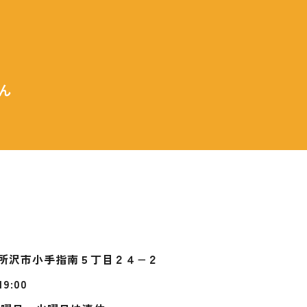
ん
所沢市小手指南５丁目２４−２
19:00