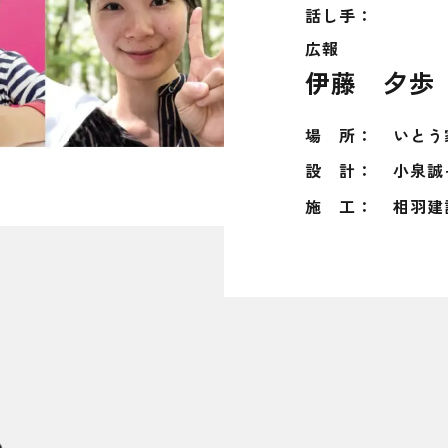
話し手：
広報
伊藤 夕歩
場 所：
いとう
設 計：
小泉誠+K
施 工：
相羽建