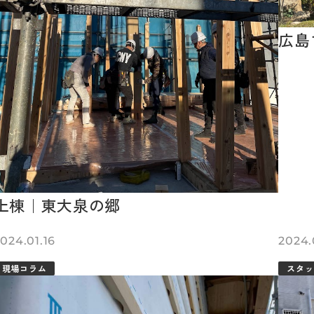
広島
上棟｜東大泉の郷
024.01.16
2024.
現場コラム
スタッ