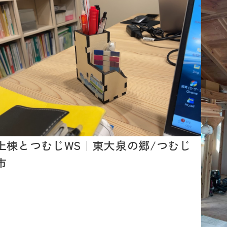
上棟とつむじWS｜東大泉の郷/つむじ
市