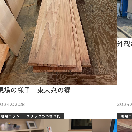
外観
現場の様子｜東大泉の郷
2024.02.28
2024.
現場コラム
スタッフのつれづれ
現場コ