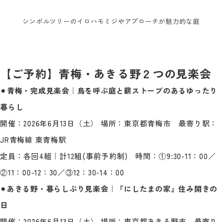
シンボルツリーのイロハモミジやアプローチが魅力的な庭
【ご予約】青梅・あきる野２つの見楽会
⚫︎
青梅・完成見楽会｜鳥を呼ぶ庭と薪ストーブのあるゆったり
暮らし
開催：2026年6月13日（土） 場所：東京都青梅市 最寄り駅：
JR青梅線 東青梅駅
定員：各回4組｜計12組(事前予約制) 時間：①9:30-11：00／
②11：00-12：30／③12：30-14：00
⚫︎
あきる野・暮らしぶり見楽会｜『にしたまの家』住み開きの
日
開催：2026年6月13日（土） 場所：東京都あきる野市 最寄り