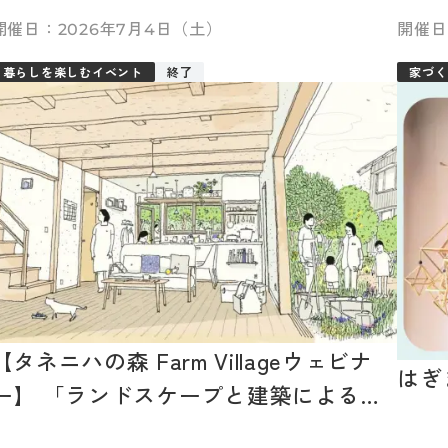
クト
2026年7月4日（土）
暮らしを楽しむイベント
終了
家づく
【タネニハの森 Farm Villageウェビナ
はぎ
ー】 「ランドスケープと建築による、
過ごしやすい住環境について（終了）