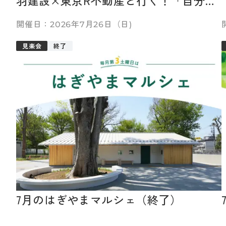
しく編集できる家」体験バスツアー
2026年7月26日（日)
（終了）
見楽会
終了
7月のはぎやまマルシェ（終了）