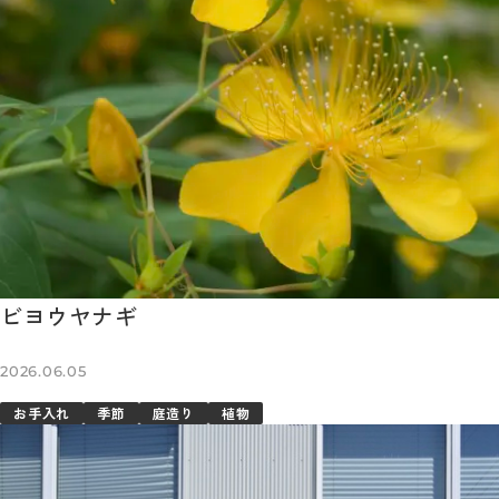
ビヨウヤナギ
2026.06.05
お手入れ
季節
庭造り
植物