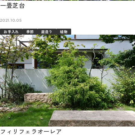
一畳芝台
2021.10.05
お手入れ
季節
庭造り
植物
フィリフェラオーレア