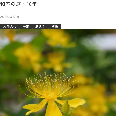
和室の庭・10年
2026.07.18
お手入れ
季節
庭造り
植物