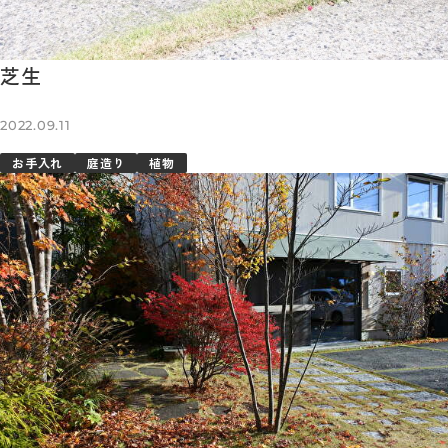
芝生
2022.09.11
お手入れ
庭造り
植物