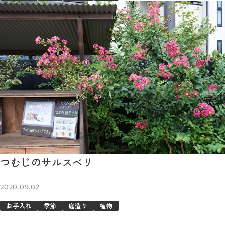
つむじのサルスベリ
2020.09.02
お手入れ
季節
庭造り
植物