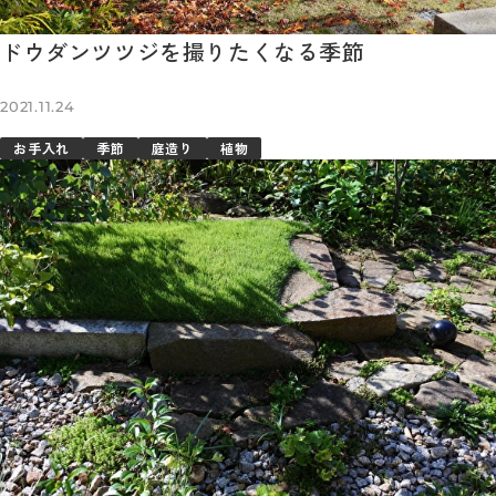
ドウダンツツジを撮りたくなる季節
2021.11.24
お手入れ
季節
庭造り
植物