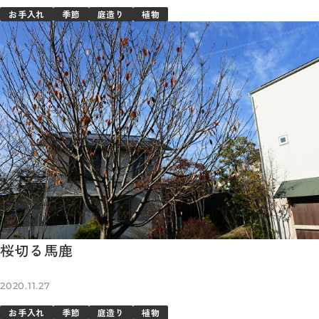
お手入れ
季節
庭造り
植物
桜切る馬鹿
2020.11.27
お手入れ
季節
庭造り
植物