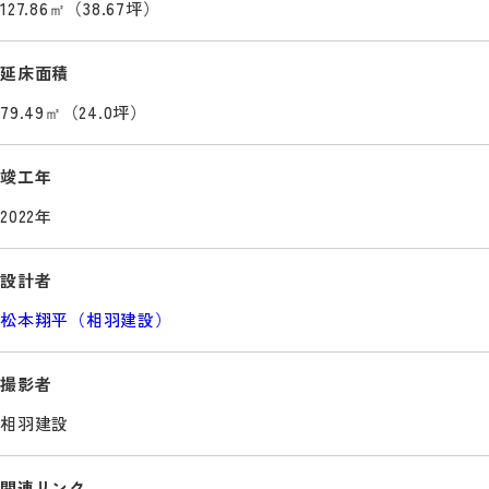
127.86㎡（38.67坪）
延床面積
79.49㎡（24.0坪）
竣工年
2022年
設計者
松本翔平（相羽建設）
撮影者
相羽建設
関連リンク