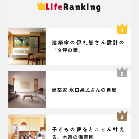
Life
Ranking
建築家の伊礼智さん設計の
「９坪の家」
建築家 永田昌民さんの自邸
子どもの夢をとことん叶え
る、木造の保育園