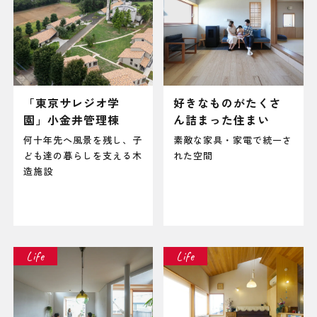
「東京サレジオ学
好きなものがたくさ
園」小金井管理棟
ん詰まった住まい
何十年先へ風景を残し、子
素敵な家具・家電で統一さ
ども達の暮らしを支える木
れた空間
造施設
Life
Life