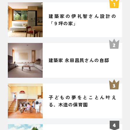
建築家の伊礼智さん設計の
「９坪の家」
建築家 永田昌民さんの自邸
子どもの夢をとことん叶え
る、木造の保育園