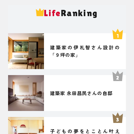
Life
Ranking
建築家の伊礼智さん設計の
「９坪の家」
建築家 永田昌民さんの自邸
子どもの夢をとことん叶え