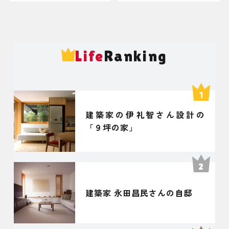
Life
Ranking
建築家の伊礼智さん設計の
「９坪の家」
建築家 永田昌民さんの自邸