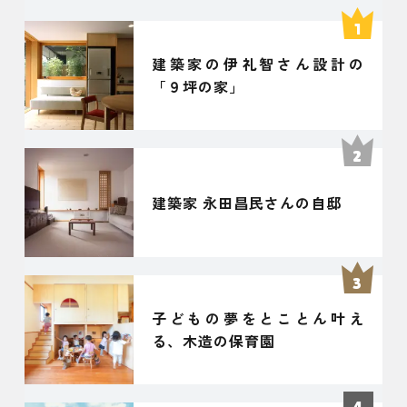
建築家の伊礼智さん設計の
「９坪の家」
建築家 永田昌民さんの自邸
子どもの夢をとことん叶え
る、木造の保育園