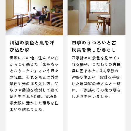
川辺の景色と風を呼
四季のうつろいと古
び込む家
民具を楽しむ暮らし
実際にこの地に住んでいた
四季折々の景色を見せてく
からこそ感じた「家をもっ
れる庭や、こだわりの古民
とこうしたい」という日々
具に囲まれた、3人家族の
の想像。それをもとに外の
W様の住まい。設計を手掛
景色や光の採り入れ方、間
けた建築家の椿さんと一緒
取りや動線を検討して建て
に、ご家族のその後の暮ら
替えをされたK様。立地を
しぶりを伺いました。
最大限に活かした素敵な住
まいを訪ねました。