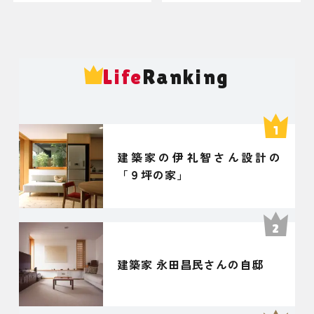
Life
Ranking
建築家の伊礼智さん設計の
「９坪の家」
建築家 永田昌民さんの自邸