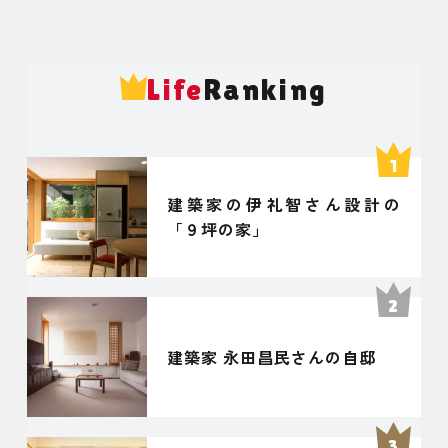
Life
Ranking
建築家の伊礼智さん設計の
「９坪の家」
建築家 永田昌民さんの自邸