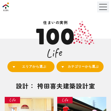
住まいの実例
100
Life
エリアから選ぶ
カテゴリーから選ぶ
設計： 袴田喜夫建築設計室
Life
Life