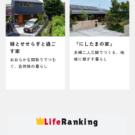
緑とせせらぎと過ご
『にしたまの家』
す家
夫婦二人三脚でつくる、地
域に根ざす暮らし
おおらかな間取りでつむ
ぐ、自然体の暮らし
Life
Ranking