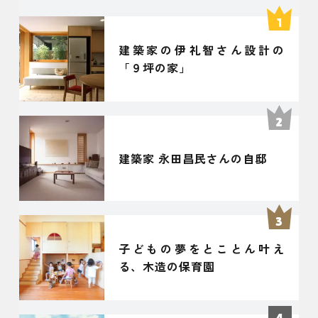
建築家の伊礼智さん設計の
「９坪の家」
建築家 永田昌民さんの自邸
子どもの夢をとことん叶え
る、木造の保育園