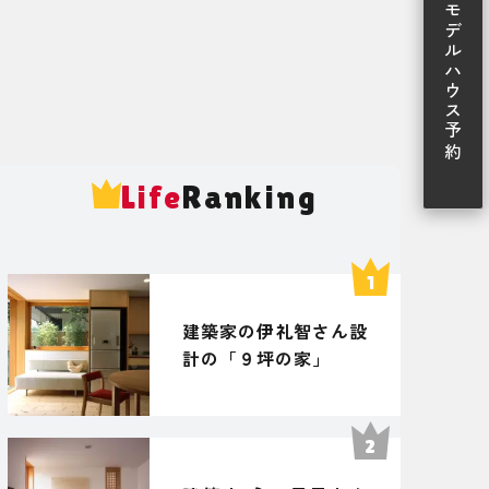
モデルハウス予約
Life
Ranking
建築家の伊礼智さん設
計の「９坪の家」