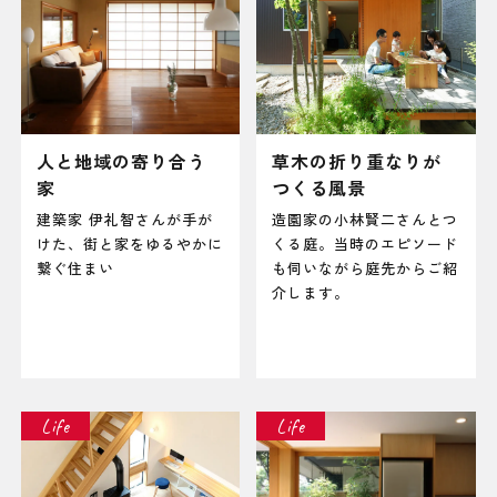
人と地域の寄り合う
草木の折り重なりが
家
つくる風景
建築家 伊礼智さんが手が
造園家の小林賢二さんとつ
けた、街と家をゆるやかに
くる庭。当時のエピソード
繋ぐ住まい
も伺いながら庭先からご紹
介します。
Life
Life