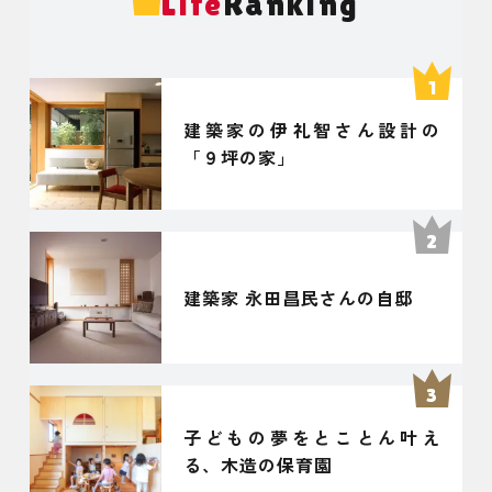
Life
Ranking
建築家の伊礼智さん設計の
「９坪の家」
建築家 永田昌民さんの自邸
子どもの夢をとことん叶え
る、木造の保育園