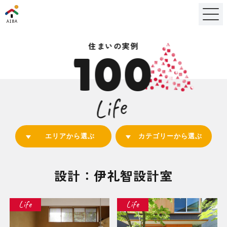
住まいの実例
100
Life
エリアから選ぶ
カテゴリーから選ぶ
設計：伊礼智設計室
Life
Life