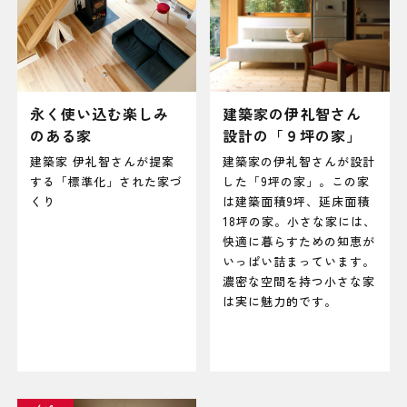
永く使い込む楽しみ
建築家の伊礼智さん
のある家
設計の「９坪の家」
建築家 伊礼智さんが提案
建築家の伊礼智さんが設計
する「標準化」された家づ
した「9坪の家」。この家
くり
は建築面積9坪、延床面積
18坪の家。小さな家には、
快適に暮らすための知恵が
いっぱい詰まっています。
濃密な空間を持つ小さな家
は実に魅力的です。